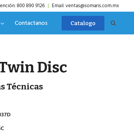
ención: 800 890 9126
|
Email: ventas@somaris.com.mx
Contactanos
Catalogo
Twin Disc
as Técnicas
337D
SC