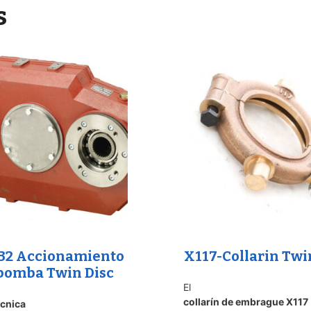
s
32 Accionamiento
X117-Collarin Twi
bomba Twin Disc
El
collarín de embrague X117
écnica