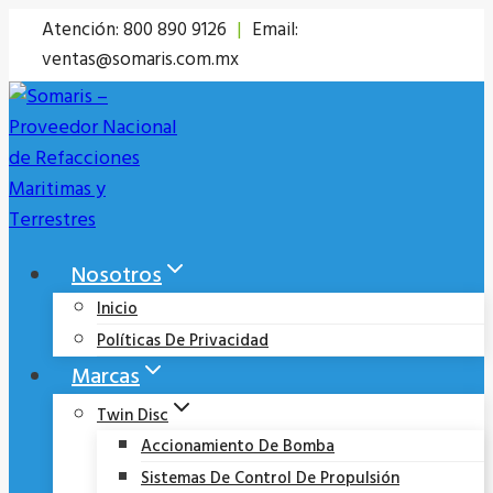
Saltar
Atención: 800 890 9126
|
Email:
al
ventas@somaris.com.mx
contenido
Nosotros
Inicio
Políticas De Privacidad
Marcas
Twin Disc
Accionamiento De Bomba
Sistemas De Control De Propulsión