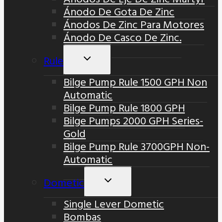
Ánodo De Gota De Zinc
Ánodos De Zinc Para Motores
Ánodo De Casco De Zinc.
Rule
Alternar
Menú
Bilge Pump Rule 1500 GPH Non
Hijo
Automatic
Bilge Pump Rule 1800 GPH
Bilge Pumps 2000 GPH Series-
Gold
Bilge Pump Rule 3700GPH Non-
Automatic
Dometic
Alternar
Menú
Single Lever Dometic
Hijo
Bombas