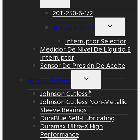
Menú
20T-250-6-1/2
Hijo
20T-250-10-1/2
Alternar
Menú
Interruptor Selector
Hijo
Medidor De Nivel De Líquido E
Interruptor
Sensor De Presión De Aceite
Jonson Cutless
Alternar
Menú
Johnson Cutless®
Hijo
Johnson Cutless Non-Metallic
Sleeve Bearings
DuraBlue Self-Lubricating
Duramax Ultra-X High
Performance