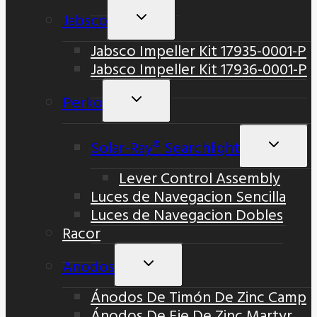
Jabsco
Alternar
Menú
Jabsco Impeller Kit 17935-0001-P
Hijo
Jabsco Impeller Kit 17936-0001-P
Perko
Alternar
Menú
Hijo
Solar-Ray® Searchlight
Altern
Menú
Lever Control Assembly
Hijo
Luces de Navegacion Sencilla
Luces de Navegacion Dobles
Racor
Anodos
Alternar
Menú
Ánodos De Timón De Zinc Camp
Hijo
Ánodos De Eje De Zinc Martyr