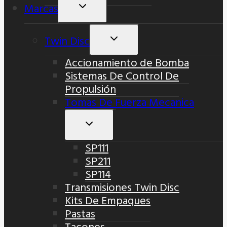
Marcas
Alternar
Menú
Hijo
Twin Disc
Alternar
Menú
Accionamiento de Bomba
Hijo
Sistemas De Control De
Propulsión
Tomas De Fuerza Mecanica
Alternar
Menú
SP111
Hijo
SP211
SP114
Transmisiones Twin Disc
Kits De Empaques
Pastas
Tacones