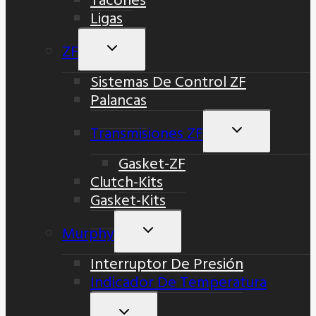
Ligas
ZF
Alternar
Menú
Sistemas De Control ZF
Hijo
Palancas
Transmisiones ZF
Alternar
Menú
Gasket-ZF
Hijo
Clutch-Kits
Gasket-Kits
Murphy
Alternar
Menú
Interruptor De Presión
Hijo
Indicador De Temperatura
Alternar