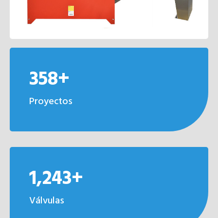
358+
Proyectos
1,243+
Válvulas