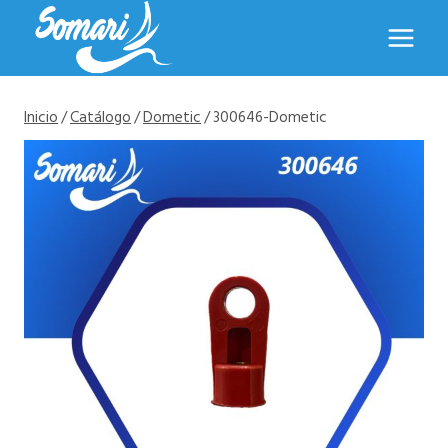
Saltar
al
contenido
Inicio
/
Catálogo
/
Dometic
/
300646-Dometic