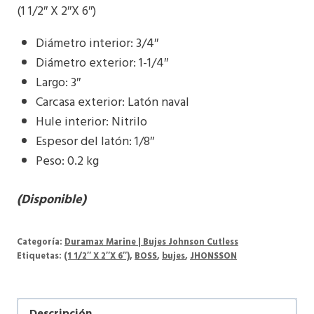
(1 1/2″ X 2″X 6″)
Diámetro interior: 3/4″
Diámetro exterior: 1-1/4″
Largo: 3″
Carcasa exterior: Latón naval
Hule interior: Nitrilo
Espesor del latón: 1/8″
Peso: 0.2 kg
(Disponible)
Categoría:
Duramax Marine | Bujes Johnson Cutless
Etiquetas:
(1 1/2″ X 2″X 6″)
,
BOSS
,
bujes
,
JHONSSON
Descripción