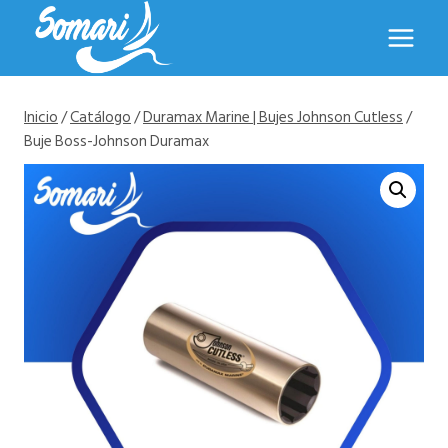
Saltar
al
contenido
Inicio
/
Catálogo
/
Duramax Marine | Bujes Johnson Cutless
/
Buje Boss-Johnson Duramax