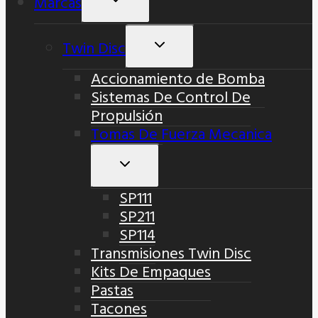
Marcas
Menú
Hijo
Twin Disc
Alternar
Menú
Accionamiento de Bomba
Hijo
Sistemas De Control De
Propulsión
Tomas De Fuerza Mecanica
Alternar
Menú
SP111
Hijo
SP211
SP114
Transmisiones Twin Disc
Kits De Empaques
Pastas
Tacones