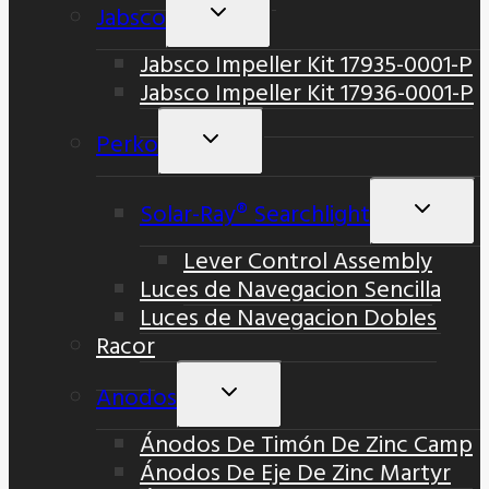
Jabsco
Alternar
Menú
Jabsco Impeller Kit 17935-0001-P
Hijo
Jabsco Impeller Kit 17936-0001-P
Perko
Alternar
Menú
Hijo
Solar-Ray® Searchlight
Altern
Menú
Lever Control Assembly
Hijo
Luces de Navegacion Sencilla
Luces de Navegacion Dobles
Racor
Anodos
Alternar
Menú
Ánodos De Timón De Zinc Camp
Hijo
Ánodos De Eje De Zinc Martyr