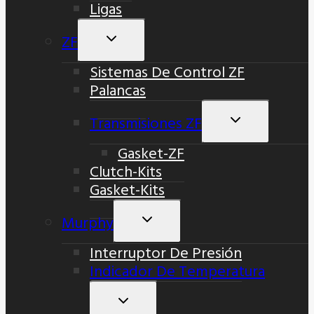
Ligas
ZF
Alternar
Menú
Sistemas De Control ZF
Hijo
Palancas
Transmisiones ZF
Alternar
Menú
Gasket-ZF
Hijo
Clutch-Kits
Gasket-Kits
Murphy
Alternar
Menú
Interruptor De Presión
Hijo
Indicador De Temperatura
Alternar