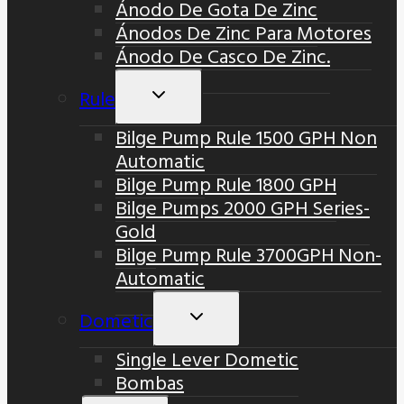
Ánodo De Gota De Zinc
Ánodos De Zinc Para Motores
Ánodo De Casco De Zinc.
Rule
Alternar
Menú
Bilge Pump Rule 1500 GPH Non
Hijo
Automatic
Bilge Pump Rule 1800 GPH
Bilge Pumps 2000 GPH Series-
Gold
Bilge Pump Rule 3700GPH Non-
Automatic
Dometic
Alternar
Menú
Single Lever Dometic
Hijo
Bombas