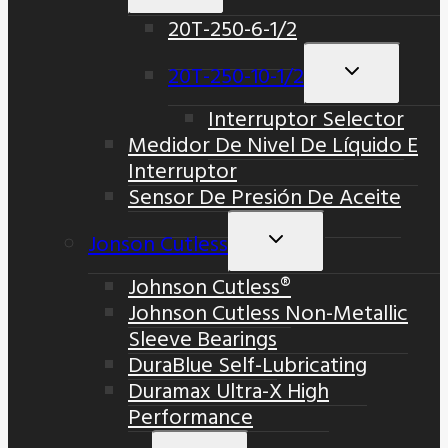
Menú
20T-250-6-1/2
Hijo
20T-250-10-1/2
Alternar
Menú
Interruptor Selector
Hijo
Medidor De Nivel De Líquido E
Interruptor
Sensor De Presión De Aceite
Jonson Cutless
Alternar
Menú
Johnson Cutless®
Hijo
Johnson Cutless Non-Metallic
Sleeve Bearings
DuraBlue Self-Lubricating
Duramax Ultra-X High
Performance