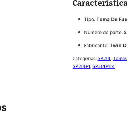
Característic
Tipo:
Toma De Fue
Número de parte:
S
Fabricante:
Twin D
Categorías:
SP214
,
Tomas
SP214P1
,
SP214P114
os