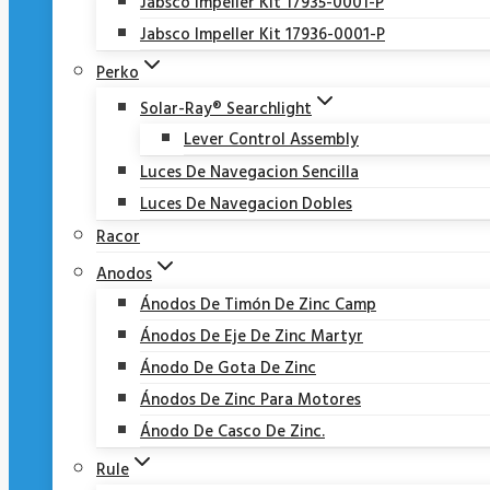
Jabsco Impeller Kit 17935-0001-P
Jabsco Impeller Kit 17936-0001-P
Perko
Solar-Ray® Searchlight
Lever Control Assembly
Luces De Navegacion Sencilla
Luces De Navegacion Dobles
Racor
Anodos
Ánodos De Timón De Zinc Camp
Ánodos De Eje De Zinc Martyr
Ánodo De Gota De Zinc
Ánodos De Zinc Para Motores
Ánodo De Casco De Zinc.
Rule