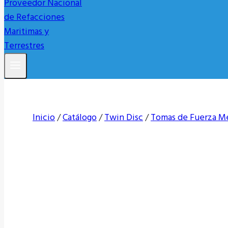
Inicio
/
Catálogo
/
Twin Disc
/
Tomas de Fuerza M