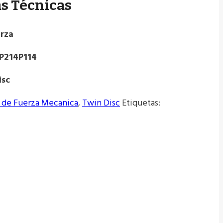
as Técnicas
rza
P214P114
isc
 de Fuerza Mecanica
,
Twin Disc
Etiquetas: