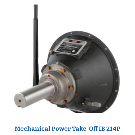
Mechanical Power Take-Off IB 214P