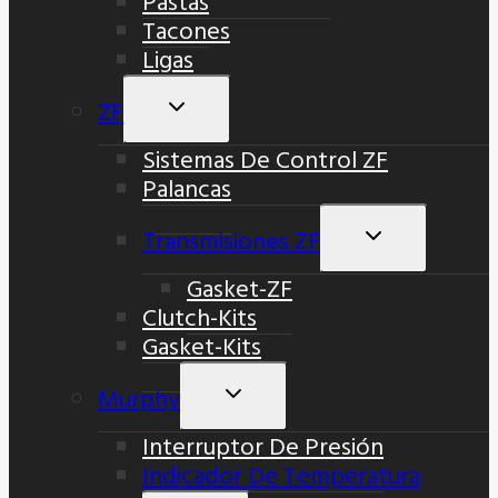
Pastas
Tacones
Ligas
ZF
Alternar
Menú
Sistemas De Control ZF
Hijo
Palancas
Transmisiones ZF
Alternar
Menú
Gasket-ZF
Hijo
Clutch-Kits
Gasket-Kits
Murphy
Alternar
Menú
Interruptor De Presión
Hijo
Indicador De Temperatura