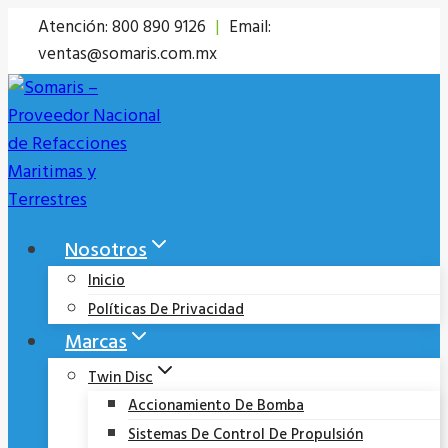
Saltar
Atención: 800 890 9126
|
Email:
al
ventas@somaris.com.mx
contenido
Nosotros
Inicio
Políticas De Privacidad
Marcas
Twin Disc
Accionamiento De Bomba
Sistemas De Control De Propulsión