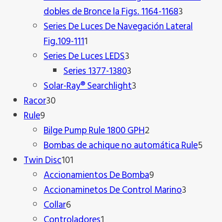
3
dobles de Bronce la Figs. 1164-1168
3
producto
Series De Luces De Navegación Lateral
1
Fig.109-111
1
producto
3
Series De Luces LEDS
3
productos
3
Series 1377-1380
3
productos
3
Solar-Ray® Searchlight
3
30
productos
Racor
30
9
productos
Rule
9
productos
2
Bilge Pump Rule 1800 GPH
2
productos
5
Bombas de achique no automática Rule
5
101
prod
Twin Disc
101
productos
9
Accionamientos De Bomba
9
productos
3
Accionaminetos De Control Marino
3
6
product
Collar
6
productos
1
Controladores
1