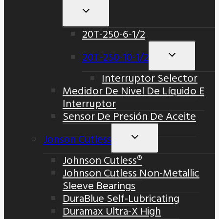
Alternar
Menú
20T-250-6-1/2
Hijo
20T-250-10-1/2
Alternar
Menú
Interruptor Selector
Hijo
Medidor De Nivel De Líquido E
Interruptor
Sensor De Presión De Aceite
Jonson Cutless
Alternar
Menú
Johnson Cutless®
Hijo
Johnson Cutless Non-Metallic
Sleeve Bearings
DuraBlue Self-Lubricating
Duramax Ultra-X High