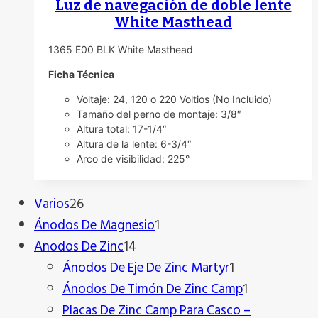
Luz de navegación de doble lente
White Masthead
1365 E00 BLK White Masthead
Ficha
Técnica
Voltaje: 24, 120 o 220 Voltios (No Incluido)
Tamaño del perno de montaje: 3/8″
Altura total: 17-1/4″
Altura de la lente: 6-3/4″
Arco de visibilidad: 225°
26
Varios
26
productos
1
Ánodos De Magnesio
1
14
producto
Anodos De Zinc
14
productos
1
Ánodos De Eje De Zinc Martyr
1
producto
1
Ánodos De Timón De Zinc Camp
1
producto
Placas De Zinc Camp Para Casco –