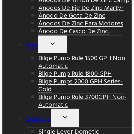
Ánodos De Eje De Zinc Martyr
Ánodo De Gota De Zinc
Ánodos De Zinc Para Motores
Ánodo De Casco De Zinc.
Rule
Alternar
Menú
Bilge Pump Rule 1500 GPH Non
Hijo
Automatic
Bilge Pump Rule 1800 GPH
Bilge Pumps 2000 GPH Series-
Gold
Bilge Pump Rule 3700GPH Non-
Automatic
Dometic
Alternar
Menú
Single Lever Dometic
Hijo