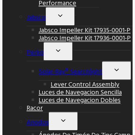
Performance
Jabsco
Alternar
Menú
Jabsco Impeller Kit 17935-0001-P
Hijo
Jabsco Impeller Kit 17936-0001-P
Perko
Alternar
Menú
Hijo
Solar-Ray® Searchlight
Altern
Menú
Lever Control Assembly
Hijo
Luces de Navegacion Sencilla
Luces de Navegacion Dobles
Racor
Anodos
Alternar
Menú
Ánodos De Timón De Zinc Camp
Hijo