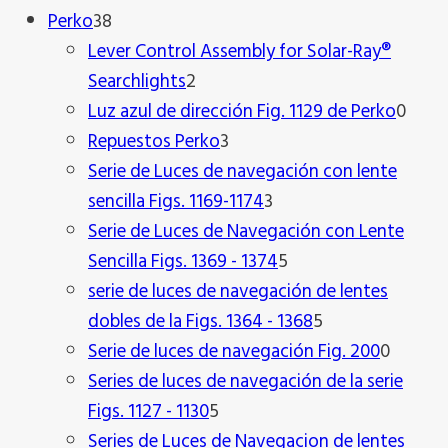
38
producto
Perko
38
productos
Lever Control Assembly for Solar-Ray®
2
Searchlights
2
productos
0
Luz azul de dirección Fig. 1129 de Perko
0
3
prod
Repuestos Perko
3
productos
Serie de Luces de navegación con lente
3
sencilla Figs. 1169-1174
3
productos
Serie de Luces de Navegación con Lente
5
Sencilla Figs. 1369 - 1374
5
productos
serie de luces de navegación de lentes
5
dobles de la Figs. 1364 - 1368
5
productos
0
Serie de luces de navegación Fig. 200
0
produc
Series de luces de navegación de la serie
5
Figs. 1127 - 1130
5
productos
Series de Luces de Navegacion de lentes