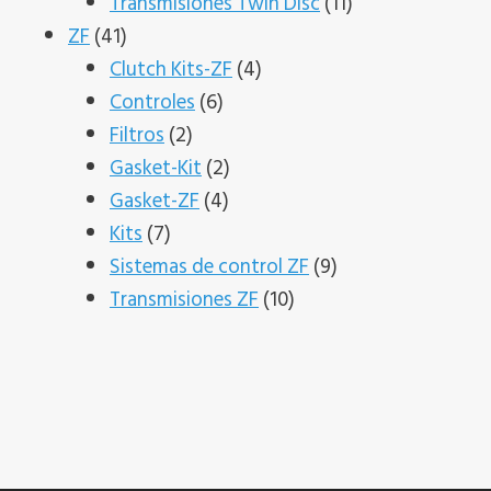
producto
11
Transmisiones Twin Disc
11
41
productos
ZF
41
productos
4
Clutch Kits-ZF
4
6
productos
Controles
6
2
productos
Filtros
2
productos
2
Gasket-Kit
2
4
productos
Gasket-ZF
4
7
productos
Kits
7
productos
9
Sistemas de control ZF
9
10
productos
Transmisiones ZF
10
productos