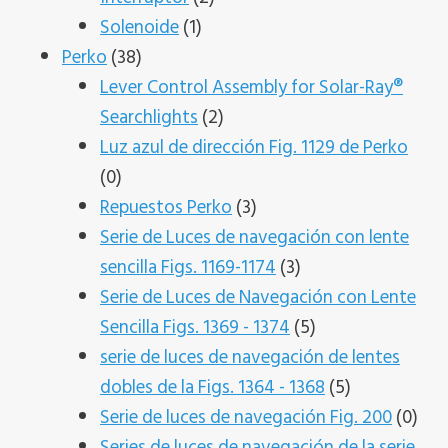
1
productos
Solenoide
1
38
producto
Perko
38
productos
Lever Control Assembly for Solar-Ray®
2
Searchlights
2
productos
Luz azul de dirección Fig. 1129 de Perko
0
0
productos
3
Repuestos Perko
3
productos
Serie de Luces de navegación con lente
3
sencilla Figs. 1169-1174
3
productos
Serie de Luces de Navegación con Lente
5
Sencilla Figs. 1369 - 1374
5
productos
serie de luces de navegación de lentes
5
dobles de la Figs. 1364 - 1368
5
productos
0
Serie de luces de navegación Fig. 200
0
pro
Series de luces de navegación de la serie