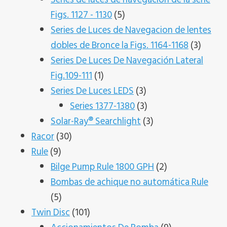
5
Figs. 1127 - 1130
5
productos
Series de Luces de Navegacion de lentes
3
dobles de Bronce la Figs. 1164-1168
3
produc
Series De Luces De Navegación Lateral
1
Fig.109-111
1
producto
3
Series De Luces LEDS
3
productos
3
Series 1377-1380
3
productos
3
Solar-Ray® Searchlight
3
30
productos
Racor
30
9
productos
Rule
9
productos
2
Bilge Pump Rule 1800 GPH
2
productos
Bombas de achique no automática Rule
5
5
productos
101
Twin Disc
101