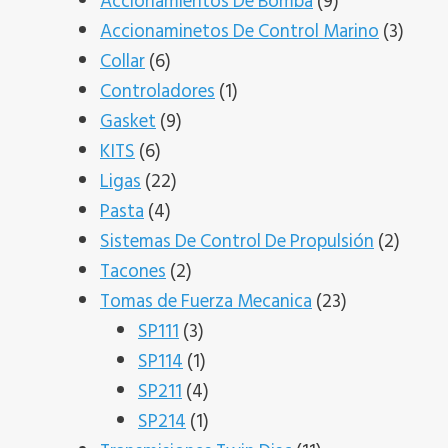
productos
9
Accionamientos De Bomba
9
productos
3
Accionaminetos De Control Marino
3
6
produ
Collar
6
productos
1
Controladores
1
9
producto
Gasket
9
6
productos
KITS
6
productos
22
Ligas
22
4
productos
Pasta
4
productos
2
Sistemas De Control De Propulsión
2
2
produ
Tacones
2
productos
23
Tomas de Fuerza Mecanica
23
3
productos
SP111
3
productos
1
SP114
1
producto
4
SP211
4
productos
1
SP214
1