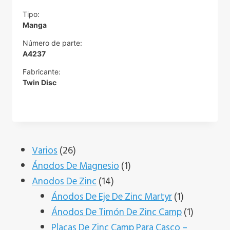
Tipo:
Manga
Número de parte:
A4237
Fabricante:
Twin Disc
26
Varios
26
productos
1
Ánodos De Magnesio
1
14
producto
Anodos De Zinc
14
productos
1
Ánodos De Eje De Zinc Martyr
1
producto
1
Ánodos De Timón De Zinc Camp
1
producto
Placas De Zinc Camp Para Casco –