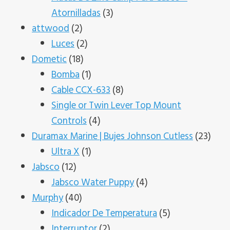
3
Atornilladas
3
2
productos
attwood
2
productos
2
Luces
2
18
productos
Dometic
18
productos
1
Bomba
1
producto
8
Cable CCX-633
8
productos
Single or Twin Lever Top Mount
4
Controls
4
productos
23
Duramax Marine | Bujes Johnson Cutless
23
1
prod
Ultra X
1
12
producto
Jabsco
12
productos
4
Jabsco Water Puppy
4
40
productos
Murphy
40
productos
5
Indicador De Temperatura
5
2
productos
Interruptor
2