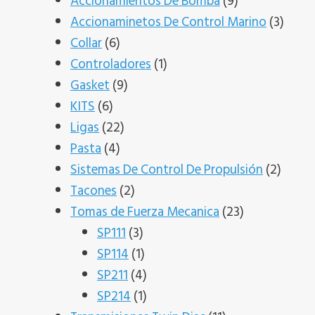
productos
9
Accionamientos De Bomba
9
productos
3
Accionaminetos De Control Marino
3
6
produ
Collar
6
productos
1
Controladores
1
9
producto
Gasket
9
6
productos
KITS
6
productos
22
Ligas
22
4
productos
Pasta
4
productos
2
Sistemas De Control De Propulsión
2
2
produ
Tacones
2
productos
23
Tomas de Fuerza Mecanica
23
3
productos
SP111
3
productos
1
SP114
1
producto
4
SP211
4
productos
1
SP214
1