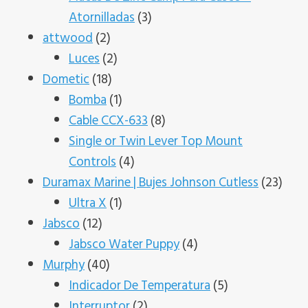
3
Atornilladas
3
2
productos
attwood
2
productos
2
Luces
2
18
productos
Dometic
18
productos
1
Bomba
1
producto
8
Cable CCX-633
8
productos
Single or Twin Lever Top Mount
4
Controls
4
productos
23
Duramax Marine | Bujes Johnson Cutless
23
1
prod
Ultra X
1
12
producto
Jabsco
12
productos
4
Jabsco Water Puppy
4
40
productos
Murphy
40
productos
5
Indicador De Temperatura
5
2
productos
Interruptor
2