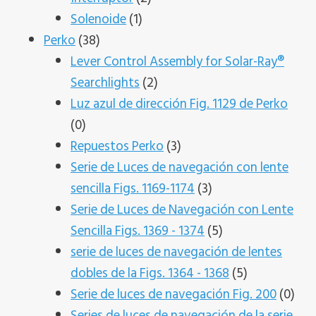
1
productos
Solenoide
1
38
producto
Perko
38
productos
Lever Control Assembly for Solar-Ray®
2
Searchlights
2
productos
Luz azul de dirección Fig. 1129 de Perko
0
0
productos
3
Repuestos Perko
3
productos
Serie de Luces de navegación con lente
3
sencilla Figs. 1169-1174
3
productos
Serie de Luces de Navegación con Lente
5
Sencilla Figs. 1369 - 1374
5
productos
serie de luces de navegación de lentes
5
dobles de la Figs. 1364 - 1368
5
productos
0
Serie de luces de navegación Fig. 200
0
pro
Series de luces de navegación de la serie