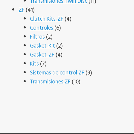
producto
11
Transmisiones Twin Disc
11
41
productos
ZF
41
productos
4
Clutch Kits-ZF
4
6
productos
Controles
6
2
productos
Filtros
2
productos
2
Gasket-Kit
2
4
productos
Gasket-ZF
4
7
productos
Kits
7
productos
9
Sistemas de control ZF
9
10
productos
Transmisiones ZF
10
productos