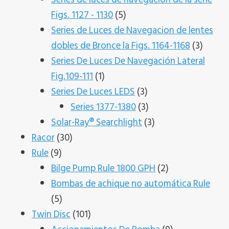
5
Figs. 1127 - 1130
5
productos
Series de Luces de Navegacion de lentes
3
dobles de Bronce la Figs. 1164-1168
3
produc
Series De Luces De Navegación Lateral
1
Fig.109-111
1
producto
3
Series De Luces LEDS
3
productos
3
Series 1377-1380
3
productos
3
Solar-Ray® Searchlight
3
30
productos
Racor
30
9
productos
Rule
9
productos
2
Bilge Pump Rule 1800 GPH
2
productos
Bombas de achique no automática Rule
5
5
productos
101
Twin Disc
101