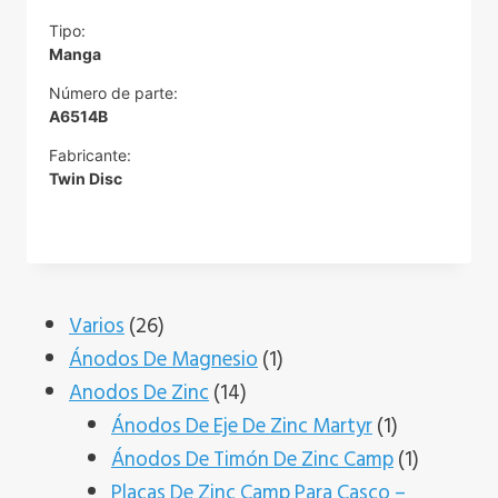
Tipo:
Manga
Número de parte:
A6514B
Fabricante:
Twin Disc
26
Varios
26
productos
1
Ánodos De Magnesio
1
14
producto
Anodos De Zinc
14
productos
1
Ánodos De Eje De Zinc Martyr
1
producto
1
Ánodos De Timón De Zinc Camp
1
producto
Placas De Zinc Camp Para Casco –