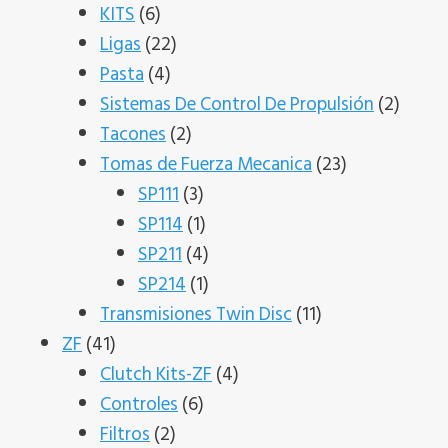
6
productos
KITS
6
productos
22
Ligas
22
4
productos
Pasta
4
productos
2
Sistemas De Control De Propulsión
2
2
produ
Tacones
2
productos
23
Tomas de Fuerza Mecanica
23
3
productos
SP111
3
productos
1
SP114
1
producto
4
SP211
4
productos
1
SP214
1
producto
11
Transmisiones Twin Disc
11
41
productos
ZF
41
productos
4
Clutch Kits-ZF
4
6
productos
Controles
6
2
productos
Filtros
2