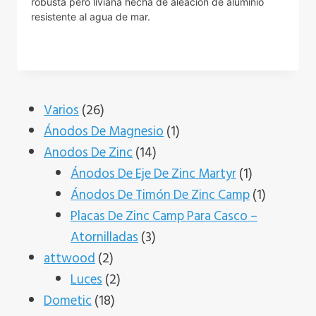
robusta pero liviana hecha de aleación de aluminio
resistente al agua de mar.
26
Varios
26
productos
1
Ánodos De Magnesio
1
14
producto
Anodos De Zinc
14
productos
1
Ánodos De Eje De Zinc Martyr
1
producto
1
Ánodos De Timón De Zinc Camp
1
producto
Placas De Zinc Camp Para Casco –
3
Atornilladas
3
2
productos
attwood
2
productos
2
Luces
2
18
productos
Dometic
18