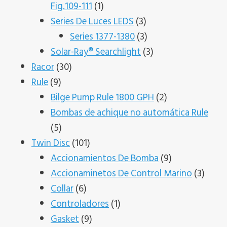
1
Fig.109-111
1
producto
3
Series De Luces LEDS
3
productos
3
Series 1377-1380
3
productos
3
Solar-Ray® Searchlight
3
30
productos
Racor
30
9
productos
Rule
9
productos
2
Bilge Pump Rule 1800 GPH
2
productos
Bombas de achique no automática Rule
5
5
productos
101
Twin Disc
101
productos
9
Accionamientos De Bomba
9
productos
3
Accionaminetos De Control Marino
3
6
produ
Collar
6
productos
1
Controladores
1
9
producto
Gasket
9