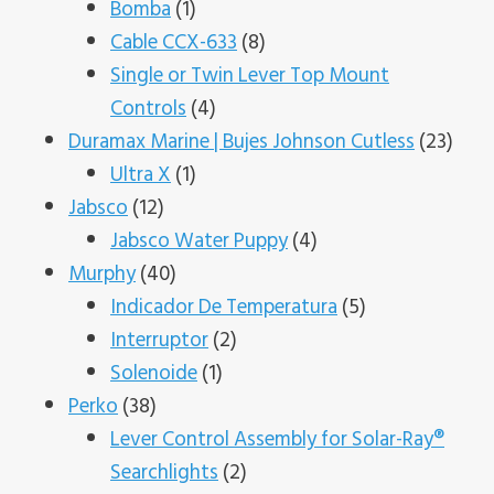
productos
1
Bomba
1
producto
8
Cable CCX-633
8
productos
Single or Twin Lever Top Mount
4
Controls
4
productos
23
Duramax Marine | Bujes Johnson Cutless
23
1
prod
Ultra X
1
12
producto
Jabsco
12
productos
4
Jabsco Water Puppy
4
40
productos
Murphy
40
productos
5
Indicador De Temperatura
5
2
productos
Interruptor
2
1
productos
Solenoide
1
38
producto
Perko
38
productos
Lever Control Assembly for Solar-Ray®
2
Searchlights
2