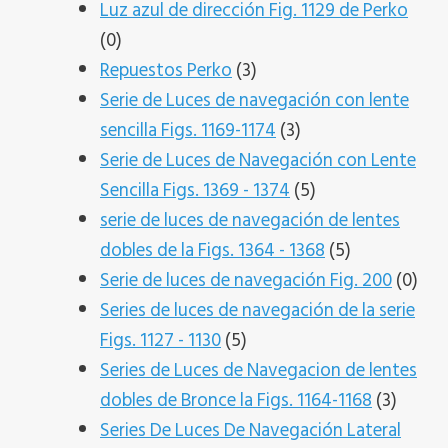
productos
Luz azul de dirección Fig. 1129 de Perko
0
0
productos
3
Repuestos Perko
3
productos
Serie de Luces de navegación con lente
3
sencilla Figs. 1169-1174
3
productos
Serie de Luces de Navegación con Lente
5
Sencilla Figs. 1369 - 1374
5
productos
serie de luces de navegación de lentes
5
dobles de la Figs. 1364 - 1368
5
productos
0
Serie de luces de navegación Fig. 200
0
pro
Series de luces de navegación de la serie
5
Figs. 1127 - 1130
5
productos
Series de Luces de Navegacion de lentes
3
dobles de Bronce la Figs. 1164-1168
3
produc
Series De Luces De Navegación Lateral