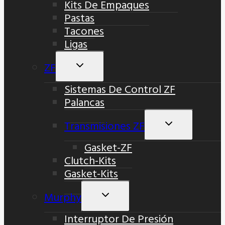
Kits De Empaques
Pastas
Tacones
Ligas
ZF
Alternar
Menú
Sistemas De Control ZF
Hijo
Palancas
Transmisiones ZF
Alternar
Menú
Gasket-ZF
Hijo
Clutch-Kits
Gasket-Kits
Murphy
Alternar
Menú
Interruptor De Presión
Hijo