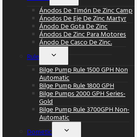
Menú
Ánodos De Timón De Zinc Camp
Hijo
Ánodos De Eje De Zinc Martyr
Ánodo De Gota De Zinc
Ánodos De Zinc Para Motores
Ánodo De Casco De Zinc.
Rule
Alternar
Menú
Bilge Pump Rule 1500 GPH Non
Hijo
Automatic
Bilge Pump Rule 1800 GPH
Bilge Pumps 2000 GPH Series-
Gold
Bilge Pump Rule 3700GPH Non-
Automatic
Dometic
Alternar
Menú