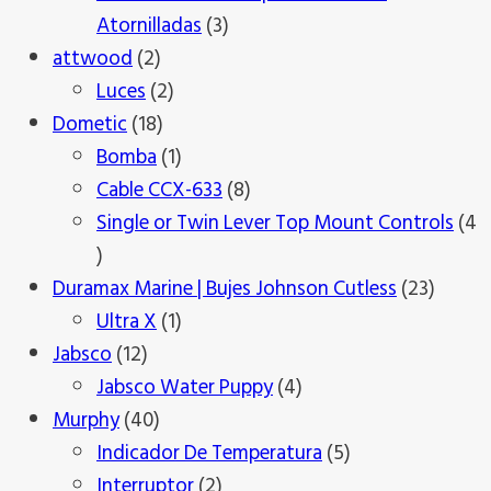
3
Atornilladas
3
2
productos
attwood
2
productos
2
Luces
2
18
productos
Dometic
18
productos
1
Bomba
1
producto
8
Cable CCX-633
8
productos
Single or Twin Lever Top Mount Controls
4
4
productos
23
Duramax Marine | Bujes Johnson Cutless
23
1
produc
Ultra X
1
12
producto
Jabsco
12
productos
4
Jabsco Water Puppy
4
40
productos
Murphy
40
productos
5
Indicador De Temperatura
5
2
productos
Interruptor
2