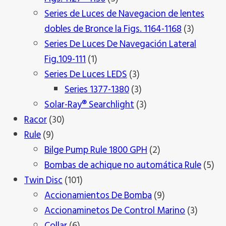
productos
Series de Luces de Navegacion de lentes
3
dobles de Bronce la Figs. 1164-1168
3
product
Series De Luces De Navegación Lateral
1
Fig.109-111
1
producto
3
Series De Luces LEDS
3
productos
3
Series 1377-1380
3
productos
3
Solar-Ray® Searchlight
3
30
productos
Racor
30
9
productos
Rule
9
productos
2
Bilge Pump Rule 1800 GPH
2
productos
5
Bombas de achique no automática Rule
5
101
pro
Twin Disc
101
productos
9
Accionamientos De Bomba
9
productos
3
Accionaminetos De Control Marino
3
6
produc
Collar
6