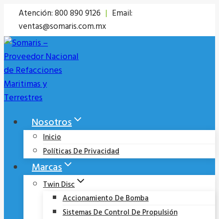
Saltar
Atención: 800 890 9126
|
Email:
al
ventas@somaris.com.mx
contenido
Nosotros
Inicio
Políticas De Privacidad
Marcas
Twin Disc
Accionamiento De Bomba
Sistemas De Control De Propulsión