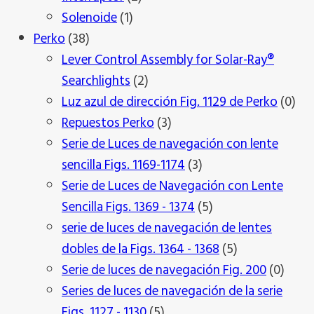
1
productos
Solenoide
1
38
producto
Perko
38
productos
Lever Control Assembly for Solar-Ray®
2
Searchlights
2
productos
0
Luz azul de dirección Fig. 1129 de Perko
0
3
pro
Repuestos Perko
3
productos
Serie de Luces de navegación con lente
3
sencilla Figs. 1169-1174
3
productos
Serie de Luces de Navegación con Lente
5
Sencilla Figs. 1369 - 1374
5
productos
serie de luces de navegación de lentes
5
dobles de la Figs. 1364 - 1368
5
productos
0
Serie de luces de navegación Fig. 200
0
produ
Series de luces de navegación de la serie
5
Figs. 1127 - 1130
5