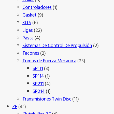
productos
1
Controladores
1
9
producto
Gasket
9
6
productos
KITS
6
productos
22
Ligas
22
4
productos
Pasta
4
productos
2
Sistemas De Control De Propulsión
2
2
product
Tacones
2
productos
23
Tomas de Fuerza Mecanica
23
3
productos
SP111
3
productos
1
SP114
1
producto
4
SP211
4
productos
1
SP214
1
producto
11
Transmisiones Twin Disc
11
41
productos
ZF
41