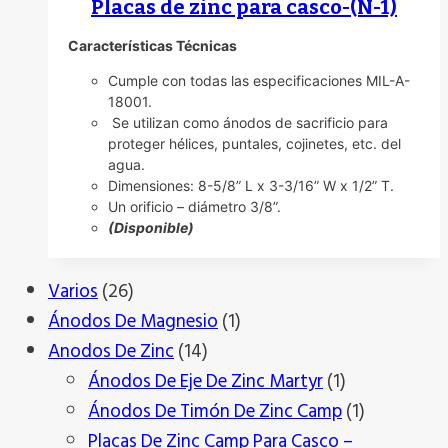
Placas de zinc para casco-(N-1)
Características Técnicas
Cumple con todas las especificaciones MIL-A-
18001.
Se utilizan como ánodos de sacrificio para
proteger hélices, puntales, cojinetes, etc. del
agua.
Dimensiones: 8-5/8” L x 3-3/16” W x 1/2” T.
Un orificio – diámetro 3/8”.
(Disponible)
26
Varios
26
productos
1
Ánodos De Magnesio
1
14
producto
Anodos De Zinc
14
productos
1
Ánodos De Eje De Zinc Martyr
1
producto
1
Ánodos De Timón De Zinc Camp
1
producto
Placas De Zinc Camp Para Casco –