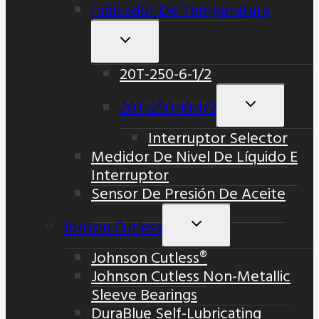
Indicador De Temperatura
Alternar
Menú
20T-250-6-1/2
Hijo
20T-250-10-1/2
Alternar
Menú
Interruptor Selector
Hijo
Medidor De Nivel De Líquido E
Interruptor
Sensor De Presión De Aceite
Jonson Cutless
Alternar
Menú
Johnson Cutless®
Hijo
Johnson Cutless Non-Metallic
Sleeve Bearings
DuraBlue Self-Lubricating