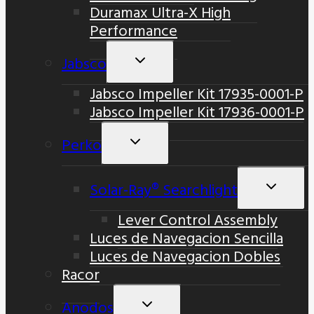
Duramax Ultra-X High
Performance
Jabsco
Alternar
Menú
Jabsco Impeller Kit 17935-0001-P
Hijo
Jabsco Impeller Kit 17936-0001-P
Perko
Alternar
Menú
Hijo
Solar-Ray® Searchlight
Altern
Menú
Lever Control Assembly
Hijo
Luces de Navegacion Sencilla
Luces de Navegacion Dobles
Racor
Anodos
Alternar