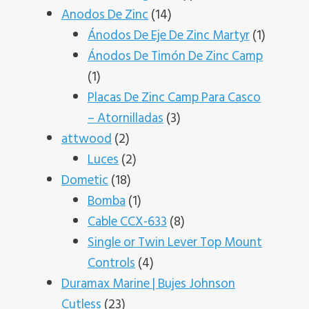
14
producto
Anodos De Zinc
14
productos
1
Ánodos De Eje De Zinc Martyr
1
product
Ánodos De Timón De Zinc Camp
1
1
producto
Placas De Zinc Camp Para Casco
3
– Atornilladas
3
2
productos
attwood
2
productos
2
Luces
2
18
productos
Dometic
18
productos
1
Bomba
1
producto
8
Cable CCX-633
8
productos
Single or Twin Lever Top Mount
4
Controls
4
productos
Duramax Marine | Bujes Johnson
23
Cutless
23