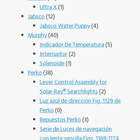
productos
1
Ultra X
1
12
producto
Jabsco
12
productos
4
Jabsco Water Puppy
4
40
productos
Murphy
40
productos
5
Indicador De Temperatura
5
2
productos
Interruptor
2
1
productos
Solenoide
1
38
producto
Perko
38
productos
Lever Control Assembly for
2
Solar-Ray® Searchlights
2
productos
Luz azul de dirección Fig. 1129 de
0
Perko
0
productos
3
Repuestos Perko
3
productos
Serie de Luces de navegación
con lente sencilla Figs. 1169-1174