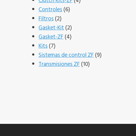
productos
4
Clutch Kits-ZF
4
6
productos
Controles
6
2
productos
Filtros
2
productos
2
Gasket-Kit
2
4
productos
Gasket-ZF
4
7
productos
Kits
7
productos
9
Sistemas de control ZF
9
10
productos
Transmisiones ZF
10
productos