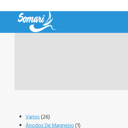
Saltar
al
contenido
26
Varios
26
productos
1
Ánodos De Magnesio
1