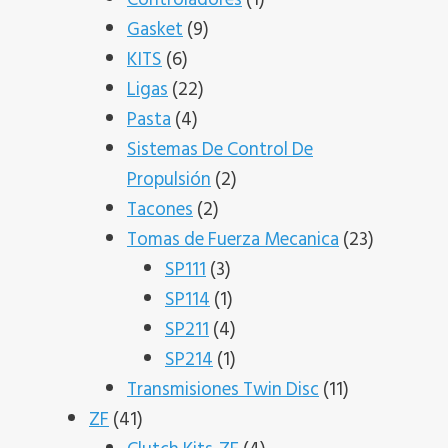
9
producto
Gasket
9
6
productos
KITS
6
productos
22
Ligas
22
4
productos
Pasta
4
productos
Sistemas De Control De
2
Propulsión
2
2
productos
Tacones
2
productos
23
Tomas de Fuerza Mecanica
23
3
producto
SP111
3
productos
1
SP114
1
producto
4
SP211
4
productos
1
SP214
1
producto
11
Transmisiones Twin Disc
11
41
productos
ZF
41