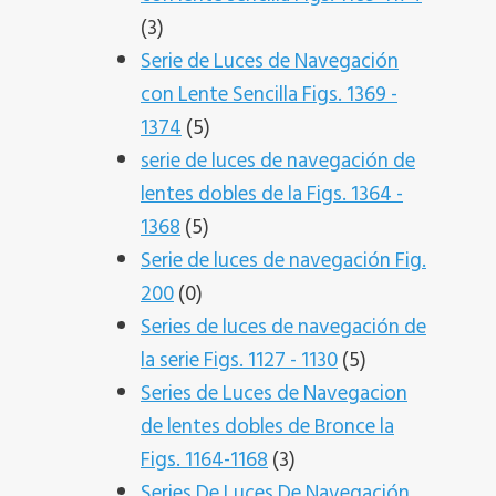
3
3
productos
Serie de Luces de Navegación
con Lente Sencilla Figs. 1369 -
5
1374
5
productos
serie de luces de navegación de
lentes dobles de la Figs. 1364 -
5
1368
5
productos
Serie de luces de navegación Fig.
0
200
0
productos
Series de luces de navegación de
5
la serie Figs. 1127 - 1130
5
productos
Series de Luces de Navegacion
de lentes dobles de Bronce la
3
Figs. 1164-1168
3
productos
Series De Luces De Navegación