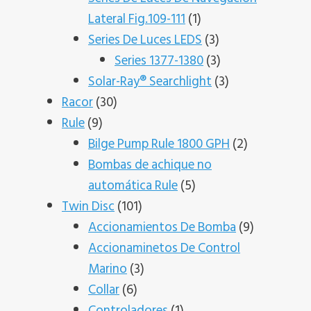
1
Lateral Fig.109-111
1
producto
3
Series De Luces LEDS
3
productos
3
Series 1377-1380
3
productos
3
Solar-Ray® Searchlight
3
30
productos
Racor
30
9
productos
Rule
9
productos
2
Bilge Pump Rule 1800 GPH
2
productos
Bombas de achique no
5
automática Rule
5
101
productos
Twin Disc
101
productos
9
Accionamientos De Bomba
9
productos
Accionaminetos De Control
3
Marino
3
6
productos
Collar
6
productos
1
Controladores
1