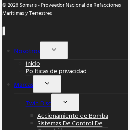
© 2026 Somaris - Proveedor Nacional de Refacciones
Maritimas y Terrestres
Nosotros
Alternar
Menú
Inicio
Hijo
Políticas de privacidad
Marcas
Alternar
Menú
Hijo
Twin Disc
Alternar
Menú
Accionamiento de Bomba
Hijo
Sistemas De Control De