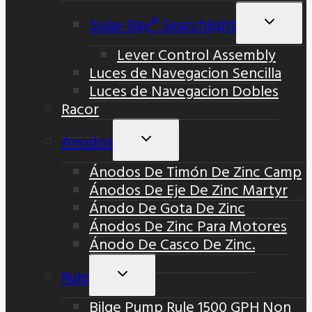
Hijo
Solar-Ray® Searchlight
Altern
Menú
Lever Control Assembly
Hijo
Luces de Navegacion Sencilla
Luces de Navegacion Dobles
Racor
Anodos
Alternar
Menú
Ánodos De Timón De Zinc Camp
Hijo
Ánodos De Eje De Zinc Martyr
Ánodo De Gota De Zinc
Ánodos De Zinc Para Motores
Ánodo De Casco De Zinc.
Rule
Alternar
Menú
Bilge Pump Rule 1500 GPH Non
Hijo