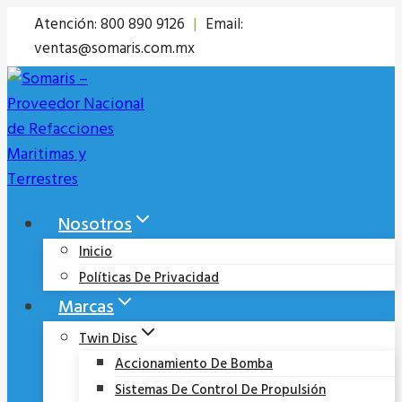
Saltar
Atención: 800 890 9126
|
Email:
al
ventas@somaris.com.mx
contenido
Nosotros
Inicio
Políticas De Privacidad
Marcas
Twin Disc
Accionamiento De Bomba
Sistemas De Control De Propulsión