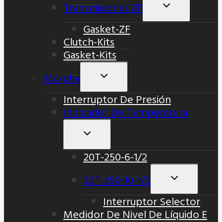
Transmisiones ZF
Alternar
Menú
Gasket-ZF
Hijo
Clutch-Kits
Gasket-Kits
Murphy
Alternar
Menú
Interruptor De Presión
Hijo
Indicador De Temperatura
Alternar
Menú
20T-250-6-1/2
Hijo
20T-250-10-1/2
Alternar
Menú
Interruptor Selector
Hijo
Medidor De Nivel De Líquido E