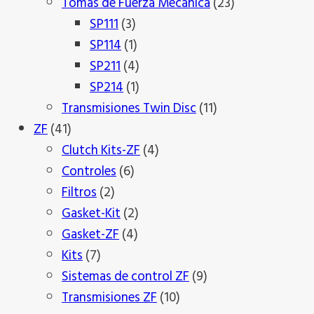
productos
23
Tomas de Fuerza Mecanica
23
3
productos
SP111
3
productos
1
SP114
1
producto
4
SP211
4
productos
1
SP214
1
producto
11
Transmisiones Twin Disc
11
41
productos
ZF
41
productos
4
Clutch Kits-ZF
4
6
productos
Controles
6
2
productos
Filtros
2
productos
2
Gasket-Kit
2
4
productos
Gasket-ZF
4
7
productos
Kits
7
productos
9
Sistemas de control ZF
9
10
productos
Transmisiones ZF
10