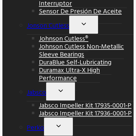
Interruptor
Sensor De Presión De Aceite
Jonson Cutless
Alternar
Menú
Johnson Cutless®
Hijo
Johnson Cutless Non-Metallic
Sleeve Bearings
DuraBlue Self-Lubricating
Duramax Ultra-X High
Performance
Jabsco
Alternar
Menú
Jabsco Impeller Kit 17935-0001-P
Hijo
Jabsco Impeller Kit 17936-0001-P
Perko
Alternar
Menú