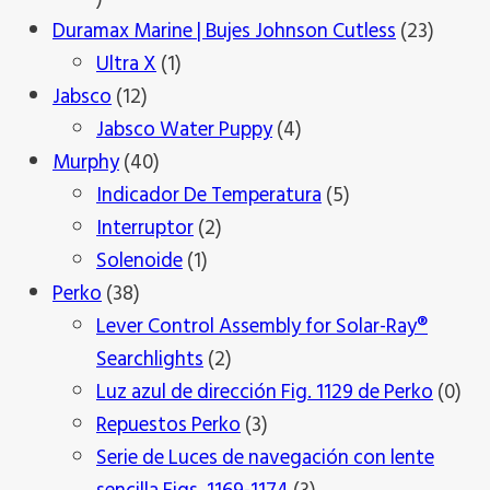
productos
23
Duramax Marine | Bujes Johnson Cutless
23
1
produc
Ultra X
1
12
producto
Jabsco
12
productos
4
Jabsco Water Puppy
4
40
productos
Murphy
40
productos
5
Indicador De Temperatura
5
2
productos
Interruptor
2
1
productos
Solenoide
1
38
producto
Perko
38
productos
Lever Control Assembly for Solar-Ray®
2
Searchlights
2
productos
0
Luz azul de dirección Fig. 1129 de Perko
0
3
pro
Repuestos Perko
3
productos
Serie de Luces de navegación con lente
3