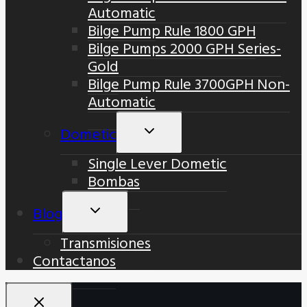
Automatic
Bilge Pump Rule 1800 GPH
Bilge Pumps 2000 GPH Series-
Gold
Bilge Pump Rule 3700GPH Non-
Automatic
Dometic
Alternar
Menú
Single Lever Dometic
Hijo
Bombas
Blog
Alternar
Menú
Transmisiones
Hijo
Contactanos