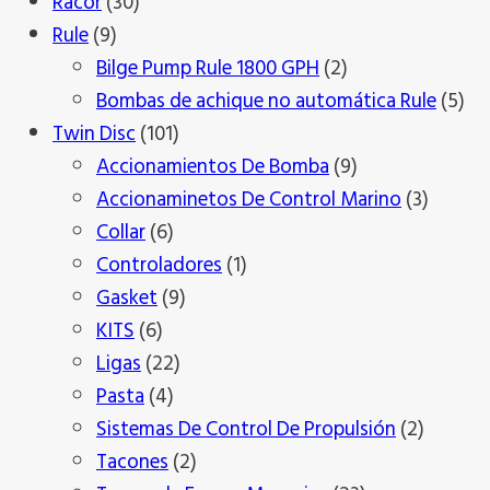
30
productos
Racor
30
9
productos
Rule
9
productos
2
Bilge Pump Rule 1800 GPH
2
productos
5
Bombas de achique no automática Rule
5
101
pro
Twin Disc
101
productos
9
Accionamientos De Bomba
9
productos
3
Accionaminetos De Control Marino
3
6
produc
Collar
6
productos
1
Controladores
1
9
producto
Gasket
9
6
productos
KITS
6
productos
22
Ligas
22
4
productos
Pasta
4
productos
2
Sistemas De Control De Propulsión
2
2
product
Tacones
2