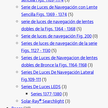
sencilla Figs. 1169-1174
3
productos
Serie de Luces de Navegación con Lente
5
Sencilla Figs. 1369 - 1374
5
productos
serie de luces de navegación de lentes
5
dobles de la Figs. 1364 - 1368
5
productos
0
Serie de luces de navegación Fig. 200
0
produ
Series de luces de navegación de la serie
5
Figs. 1127 - 1130
5
productos
Series de Luces de Navegacion de lentes
3
dobles de Bronce la Figs. 1164-1168
3
product
Series De Luces De Navegación Lateral
1
Fig.109-111
1
producto
3
Series De Luces LEDS
3
productos
3
Series 1377-1380
3
productos
3
Solar-Ray® Searchlight
3