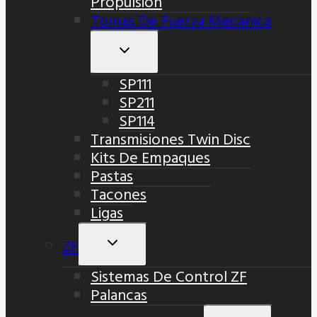
Propulsión
Tomas De Fuerza Mecanica
Alternar
Menú
SP111
Hijo
SP211
SP114
Transmisiones Twin Disc
Kits De Empaques
Pastas
Tacones
Ligas
ZF
Alternar
Menú
Sistemas De Control ZF
Hijo
Palancas