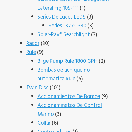
1
Lateral Fig.109-111
1
producto
3
Series De Luces LEDS
3
productos
3
Series 1377-1380
3
productos
3
Solar-Ray® Searchlight
3
30
productos
Racor
30
9
productos
Rule
9
productos
2
Bilge Pump Rule 1800 GPH
2
productos
Bombas de achique no
5
automática Rule
5
101
productos
Twin Disc
101
productos
9
Accionamientos De Bomba
9
productos
Accionaminetos De Control
3
Marino
3
6
productos
Collar
6
productos
1
Controladores
1