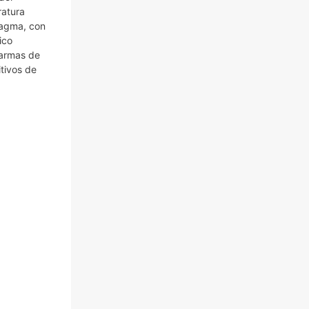
ratura
ragma, con
ico
larmas de
itivos de