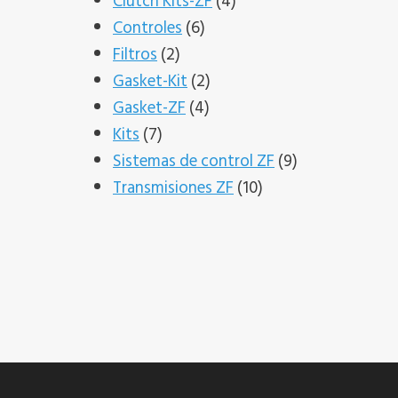
productos
4
Clutch Kits-ZF
4
6
productos
Controles
6
2
productos
Filtros
2
productos
2
Gasket-Kit
2
4
productos
Gasket-ZF
4
7
productos
Kits
7
productos
9
Sistemas de control ZF
9
10
productos
Transmisiones ZF
10
productos