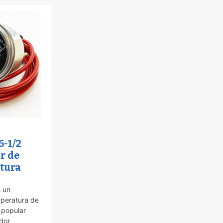
6-1/2
r de
tura
s un
peratura de
 popular
dor