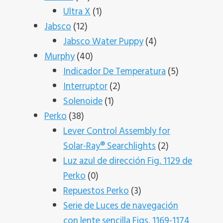
productos
1
Ultra X
1
12
producto
Jabsco
12
productos
4
Jabsco Water Puppy
4
40
productos
Murphy
40
productos
5
Indicador De Temperatura
5
2
productos
Interruptor
2
1
productos
Solenoide
1
38
producto
Perko
38
productos
Lever Control Assembly for
2
Solar-Ray® Searchlights
2
productos
Luz azul de dirección Fig. 1129 de
0
Perko
0
productos
3
Repuestos Perko
3
productos
Serie de Luces de navegación
con lente sencilla Figs. 1169-1174