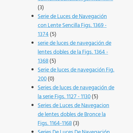
3
3
productos
Serie de Luces de Navegación
con Lente Sencilla Figs. 1369 -
5
1374
5
productos
serie de luces de navegación de
lentes dobles de la Figs. 1364 -
5
1368
5
productos
Serie de luces de navegación Fig.
0
200
0
productos
Series de luces de navegación de
5
la serie Figs. 1127 - 1130
5
productos
Series de Luces de Navegacion
de lentes dobles de Bronce la
3
Figs. 1164-1168
3
productos
Series De Luces De Navegación