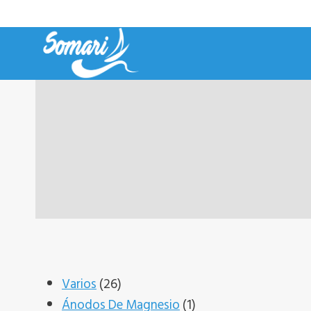
Saltar
al
contenido
26
Varios
26
productos
1
Ánodos De Magnesio
1