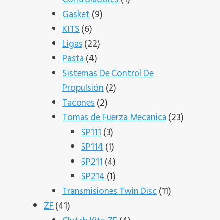
9
producto
Gasket
9
6
productos
KITS
6
productos
22
Ligas
22
4
productos
Pasta
4
productos
Sistemas De Control De
2
Propulsión
2
2
productos
Tacones
2
productos
23
Tomas de Fuerza Mecanica
23
3
producto
SP111
3
productos
1
SP114
1
producto
4
SP211
4
productos
1
SP214
1
producto
11
Transmisiones Twin Disc
11
41
productos
ZF
41