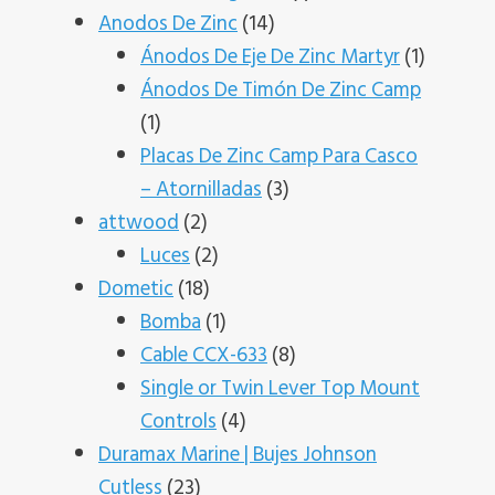
14
producto
Anodos De Zinc
14
productos
1
Ánodos De Eje De Zinc Martyr
1
product
Ánodos De Timón De Zinc Camp
1
1
producto
Placas De Zinc Camp Para Casco
3
– Atornilladas
3
2
productos
attwood
2
productos
2
Luces
2
18
productos
Dometic
18
productos
1
Bomba
1
producto
8
Cable CCX-633
8
productos
Single or Twin Lever Top Mount
4
Controls
4
productos
Duramax Marine | Bujes Johnson
23
Cutless
23