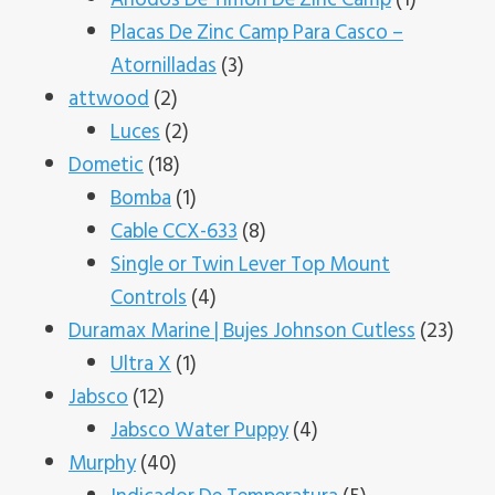
producto
Placas De Zinc Camp Para Casco –
3
Atornilladas
3
2
productos
attwood
2
productos
2
Luces
2
18
productos
Dometic
18
productos
1
Bomba
1
producto
8
Cable CCX-633
8
productos
Single or Twin Lever Top Mount
4
Controls
4
productos
23
Duramax Marine | Bujes Johnson Cutless
23
1
prod
Ultra X
1
12
producto
Jabsco
12
productos
4
Jabsco Water Puppy
4
40
productos
Murphy
40