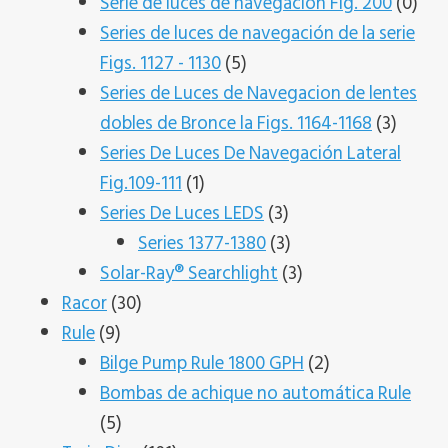
productos
0
Serie de luces de navegación Fig. 200
0
pro
Series de luces de navegación de la serie
5
Figs. 1127 - 1130
5
productos
Series de Luces de Navegacion de lentes
3
dobles de Bronce la Figs. 1164-1168
3
produc
Series De Luces De Navegación Lateral
1
Fig.109-111
1
producto
3
Series De Luces LEDS
3
productos
3
Series 1377-1380
3
productos
3
Solar-Ray® Searchlight
3
30
productos
Racor
30
9
productos
Rule
9
productos
2
Bilge Pump Rule 1800 GPH
2
productos
Bombas de achique no automática Rule
5
5