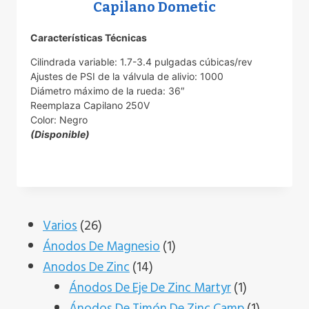
Capilano Dometic
Características Técnicas
Cilindrada variable: 1.7-3.4 pulgadas cúbicas/rev
Ajustes de PSI de la válvula de alivio: 1000
Diámetro máximo de la rueda: 36″
Reemplaza Capilano 250V
Color: Negro
(Disponible)
26
Varios
26
productos
1
Ánodos De Magnesio
1
14
producto
Anodos De Zinc
14
productos
1
Ánodos De Eje De Zinc Martyr
1
producto
1
Ánodos De Timón De Zinc Camp
1