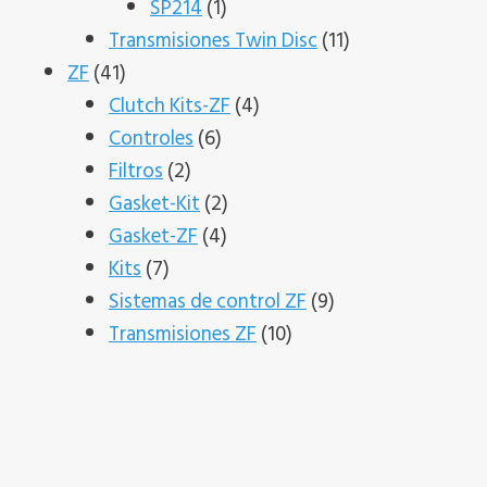
productos
1
SP214
1
producto
11
Transmisiones Twin Disc
11
41
productos
ZF
41
productos
4
Clutch Kits-ZF
4
6
productos
Controles
6
2
productos
Filtros
2
productos
2
Gasket-Kit
2
4
productos
Gasket-ZF
4
7
productos
Kits
7
productos
9
Sistemas de control ZF
9
10
productos
Transmisiones ZF
10
productos