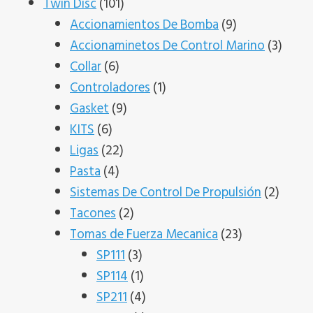
productos
101
Twin Disc
101
productos
9
Accionamientos De Bomba
9
productos
3
Accionaminetos De Control Marino
3
6
produ
Collar
6
productos
1
Controladores
1
9
producto
Gasket
9
6
productos
KITS
6
productos
22
Ligas
22
4
productos
Pasta
4
productos
2
Sistemas De Control De Propulsión
2
2
produ
Tacones
2
productos
23
Tomas de Fuerza Mecanica
23
3
productos
SP111
3
productos
1
SP114
1
producto
4
SP211
4