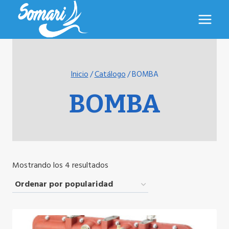
Saltar
al
contenido
Inicio
/
Catálogo
/
BOMBA
BOMBA
Ordenado
Mostrando los 4 resultados
por
popularidad