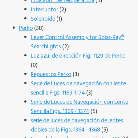
productos
5
Indicador De Temperatura
5
2
productos
Interruptor
2
1
productos
Solenoide
1
38
producto
Perko
38
productos
Lever Control Assembly for Solar-Ray®
2
Searchlights
2
productos
Luz azul de dirección Fig. 1129 de Perko
0
0
productos
3
Repuestos Perko
3
productos
Serie de Luces de navegación con lente
3
sencilla Figs. 1169-1174
3
productos
Serie de Luces de Navegación con Lente
5
Sencilla Figs. 1369 - 1374
5
productos
serie de luces de navegación de lentes
5
dobles de la Figs. 1364 - 1368
5