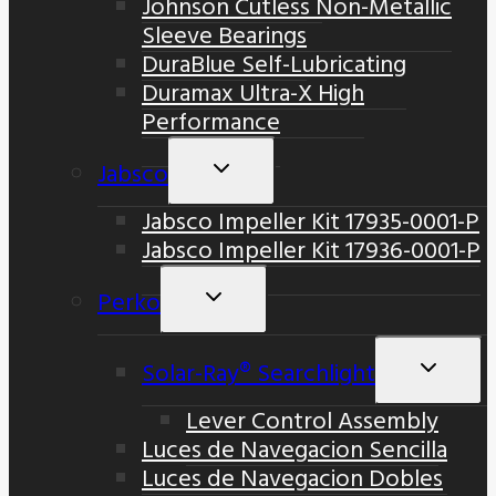
Johnson Cutless Non-Metallic
Sleeve Bearings
DuraBlue Self-Lubricating
Duramax Ultra-X High
Performance
Jabsco
Alternar
Menú
Jabsco Impeller Kit 17935-0001-P
Hijo
Jabsco Impeller Kit 17936-0001-P
Perko
Alternar
Menú
Hijo
Solar-Ray® Searchlight
Altern
Menú
Lever Control Assembly
Hijo
Luces de Navegacion Sencilla
Luces de Navegacion Dobles