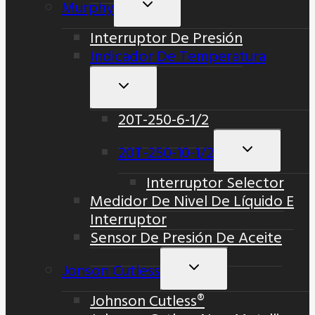
Murphy
Alternar
Menú
Interruptor De Presión
Hijo
Indicador De Temperatura
Alternar
Menú
20T-250-6-1/2
Hijo
20T-250-10-1/2
Alternar
Menú
Interruptor Selector
Hijo
Medidor De Nivel De Líquido E
Interruptor
Sensor De Presión De Aceite
Jonson Cutless
Alternar
Menú
Johnson Cutless®
Hijo