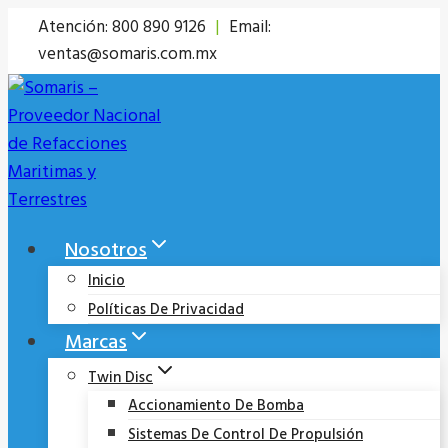
Saltar
Atención: 800 890 9126
|
Email:
al
ventas@somaris.com.mx
contenido
Nosotros
Inicio
Políticas De Privacidad
Marcas
Twin Disc
Accionamiento De Bomba
Sistemas De Control De Propulsión