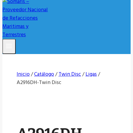
Inicio
/
Catálogo
/
Twin Disc
/
Ligas
/
A2916DH-Twin Disc