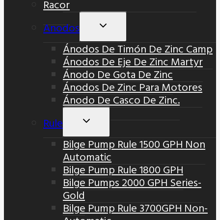
Racor
Anodos
Alternar
Menú
Ánodos De Timón De Zinc Camp
Hijo
Ánodos De Eje De Zinc Martyr
Ánodo De Gota De Zinc
Ánodos De Zinc Para Motores
Ánodo De Casco De Zinc.
Rule
Alternar
Menú
Bilge Pump Rule 1500 GPH Non
Hijo
Automatic
Bilge Pump Rule 1800 GPH
Bilge Pumps 2000 GPH Series-
Gold
Bilge Pump Rule 3700GPH Non-