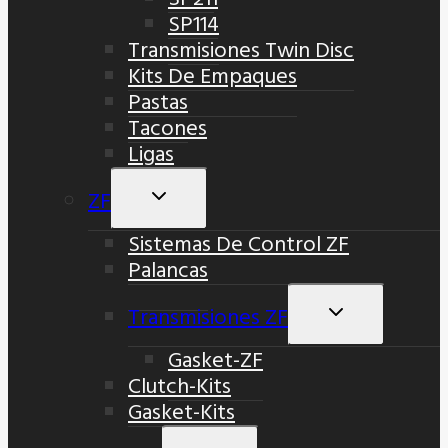
SP114
Transmisiones Twin Disc
Kits De Empaques
Pastas
Tacones
Ligas
ZF
Alternar
Menú
Sistemas De Control ZF
Hijo
Palancas
Transmisiones ZF
Alternar
Menú
Gasket-ZF
Hijo
Clutch-Kits
Gasket-Kits